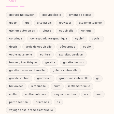
activité halloween
activité école
affichage classe
album
art
arts visuels
art visuel
atelier autonome
ateliers autonomes
classe
coccinelle
collage
coloriage
correspondance graphique
cycle 1
cycle1
dessin
drole de coccinelle
découpage
ecole
ecole maternelle
ecriture
exploitation album
formes géométriques
galette
galette des rois
galette des rois maternelle
galette maternelle
grande section
graphisme
graphisme maternelle
gs
halloween
maternelle
math
math maternelle
maths
mathématiques
moyenne section
ms
noel
petite section
printemps
ps
voyage dans le temps maternelle