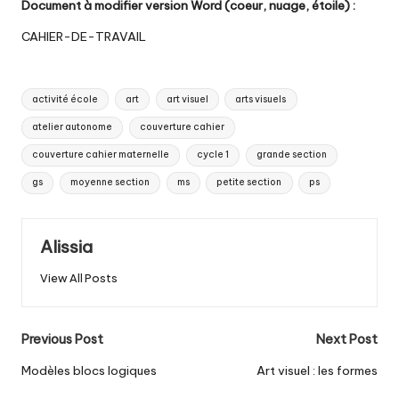
Document à modifier version Word (coeur, nuage, étoile) :
CAHIER-DE-TRAVAIL
Tags:
activité école
art
art visuel
arts visuels
atelier autonome
couverture cahier
couverture cahier maternelle
cycle 1
grande section
gs
moyenne section
ms
petite section
ps
Alissia
View All Posts
Post
Previous Post
Next Post
navigation
Modèles blocs logiques
Art visuel : les formes