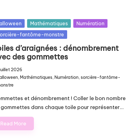
sted
alloween
Mathématiques
Numération
orcière-fantôme-monstre
oiles d’araignées : dénombrement
vec des gommettes
juillet 2026
alloween
,
Mathématiques
,
Numération
,
sorcière-fantôme-
osted
onstre
mmettes et dénombrement ! Coller le bon nombre
 gommettes dans chaque toile pour représenter…
Read More