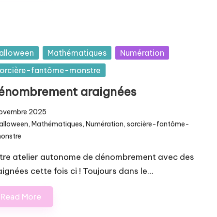
sted
alloween
Mathématiques
Numération
orcière-fantôme-monstre
énombrement araignées
novembre 2025
alloween
,
Mathématiques
,
Numération
,
sorcière-fantôme-
osted
onstre
tre atelier autonome de dénombrement avec des
aignées cette fois ci ! Toujours dans le…
Read More