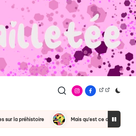
À
Copyright
propos
réhistoire
Mais qu’est ce donc ? Album à visée 