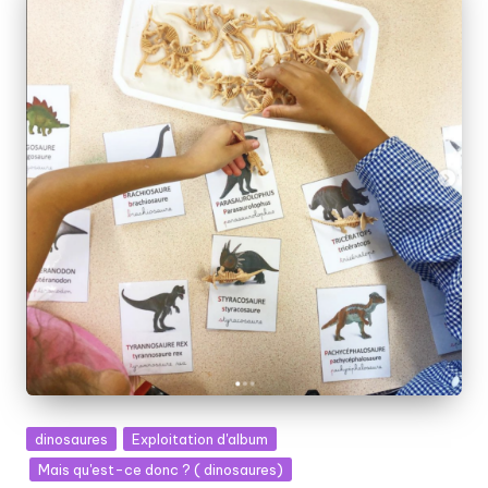
Posted
dinosaures
Exploitation d'album
in
Mais qu'est-ce donc ? ( dinosaures)