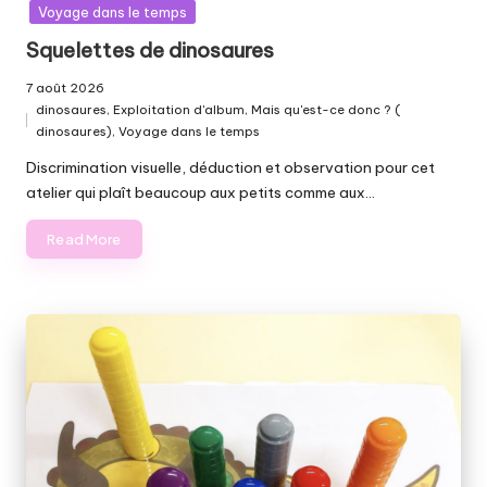
Voyage dans le temps
Squelettes de dinosaures
7 août 2026
dinosaures
,
Exploitation d'album
,
Mais qu'est-ce donc ? (
Posted
dinosaures)
,
Voyage dans le temps
in
Discrimination visuelle, déduction et observation pour cet
atelier qui plaît beaucoup aux petits comme aux…
Read More