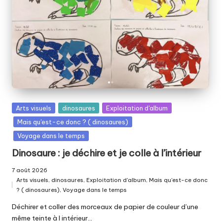
Posted
Arts visuels
dinosaures
Exploitation d'album
in
Mais qu'est-ce donc ? ( dinosaures)
Voyage dans le temps
Dinosaure : je déchire et je colle à l’intérieur
7 août 2026
Arts visuels
,
dinosaures
,
Exploitation d'album
,
Mais qu'est-ce donc
Posted
? ( dinosaures)
,
Voyage dans le temps
in
Déchirer et coller des morceaux de papier de couleur d’une
même teinte à l intérieur…