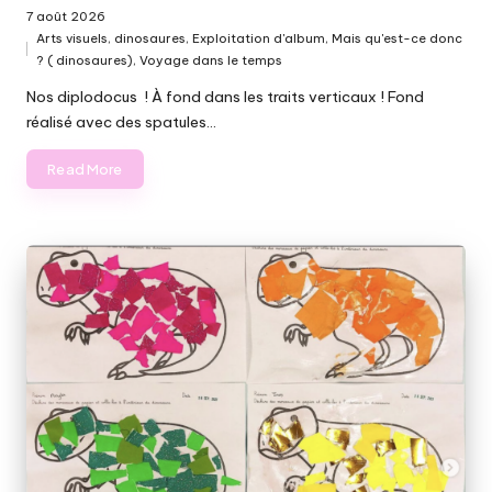
7 août 2026
Arts visuels
,
dinosaures
,
Exploitation d'album
,
Mais qu'est-ce donc
Posted
? ( dinosaures)
,
Voyage dans le temps
in
Nos diplodocus ! À fond dans les traits verticaux ! Fond
réalisé avec des spatules…
Read More