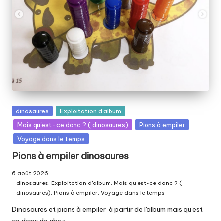
Posted
dinosaures
Exploitation d'album
in
Mais qu'est-ce donc ? ( dinosaures)
Pions à empiler
Voyage dans le temps
Pions à empiler dinosaures
6 août 2026
dinosaures
,
Exploitation d'album
,
Mais qu'est-ce donc ? (
Posted
dinosaures)
,
Pions à empiler
,
Voyage dans le temps
in
Dinosaures et pions à empiler à partir de l'album mais qu'est
ce donc de chez…