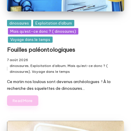
Posted
dinosaures
Exploitation d'album
in
Mais qu'est-ce donc ? ( dinosaures)
Voyage dans le temps
Fouilles paléontologiques
7 août 2026
dinosaures
,
Exploitation d'album
,
Mais qu'est-ce donc ? (
Posted
dinosaures)
,
Voyage dans le temps
in
Ce matin nos loulous sont devenus archéologues ! À la
recherche des squelettes de dinosaures…
Read More