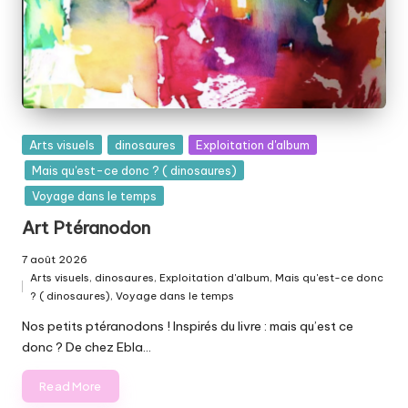
Posted
Arts visuels
dinosaures
Exploitation d'album
in
Mais qu'est-ce donc ? ( dinosaures)
Voyage dans le temps
Art Ptéranodon
7 août 2026
Arts visuels
,
dinosaures
,
Exploitation d'album
,
Mais qu'est-ce donc
Posted
? ( dinosaures)
,
Voyage dans le temps
in
Nos petits ptéranodons ! Inspirés du livre : mais qu’est ce
donc ? De chez Ebla…
Read More