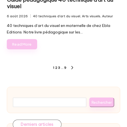
visuel
6 août 2026
40 techniques d'art du visuel
,
Arts visuels
,
Auteur
Posted
in
40 techniques d’art du visuel en maternelle de chez Ebla
Editions Notre livre pédagogique sur les…
Read More
Pagination
1
2
3
…
9
NEXT
des
PAGE
publications
Rechercher
Rechercher
Derniers articles