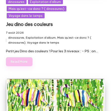
Posted
dinosaures
Exploitation d'album
in
Mais qu'est-ce donc ? ( dinosaures)
Voyage dans le temps
Jeu dino des couleurs
7 août 2026
dinosaures
,
Exploitation d'album
,
Mais qu'est-ce donc ? (
Posted
dinosaures)
,
Voyage dans le temps
in
Petit jeu Dino des couleurs ! Pour les 3 niveaux : - PS : on…
Read More