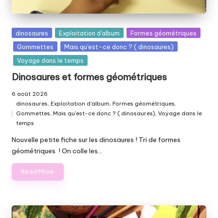
Posted
dinosaures
Exploitation d'album
Formes géométriques
in
Gommettes
Mais qu'est-ce donc ? ( dinosaures)
Voyage dans le temps
Dinosaures et formes géométriques
6 août 2026
dinosaures
,
Exploitation d'album
,
Formes géométriques
,
Gommettes
,
Mais qu'est-ce donc ? ( dinosaures)
,
Voyage dans le
Posted
temps
in
Nouvelle petite fiche sur les dinosaures ! Tri de formes
géométriques ! On colle les…
Read More