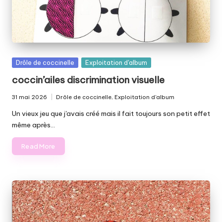
Posted
Drôle de coccinelle
Exploitation d'album
in
coccin’ailes discrimination visuelle
31 mai 2026
Drôle de coccinelle
,
Exploitation d'album
Posted
in
Un vieux jeu que j'avais créé mais il fait toujours son petit effet
même après…
Read More