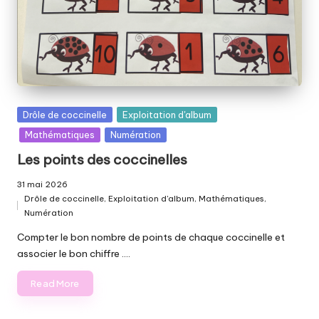
Posted
Drôle de coccinelle
Exploitation d'album
in
Mathématiques
Numération
Les points des coccinelles
31 mai 2026
Drôle de coccinelle
,
Exploitation d'album
,
Mathématiques
,
Posted
Numération
in
Compter le bon nombre de points de chaque coccinelle et
associer le bon chiffre .…
Read More