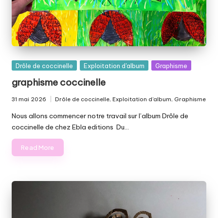
Posted
Drôle de coccinelle
Exploitation d'album
Graphisme
in
graphisme coccinelle
31 mai 2026
Drôle de coccinelle
,
Exploitation d'album
,
Graphisme
Posted
in
Nous allons commencer notre travail sur l’album Drôle de
coccinelle de chez Ebla editions Du…
Read More