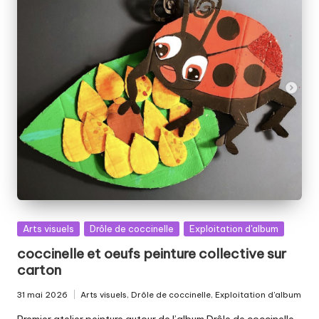
Posted
Arts visuels
Drôle de coccinelle
Exploitation d'album
in
coccinelle et oeufs peinture collective sur
carton
31 mai 2026
Arts visuels
,
Drôle de coccinelle
,
Exploitation d'album
Posted
in
Premier atelier peinture autour de l’album Drôle de coccinelle