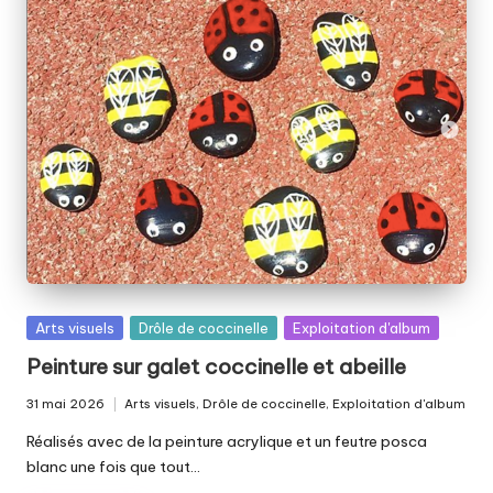
Posted
Arts visuels
Drôle de coccinelle
Exploitation d'album
in
Peinture sur galet coccinelle et abeille
31 mai 2026
Arts visuels
,
Drôle de coccinelle
,
Exploitation d'album
Posted
in
Réalisés avec de la peinture acrylique et un feutre posca
blanc une fois que tout…