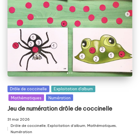
el
le
p
ai
ll
e
t
é
e
Posted
Drôle de coccinelle
Exploitation d'album
in
Mathématiques
Numération
Jeu de numération drôle de coccinelle
31 mai 2026
Drôle de coccinelle
,
Exploitation d'album
,
Mathématiques
,
Posted
Numération
in