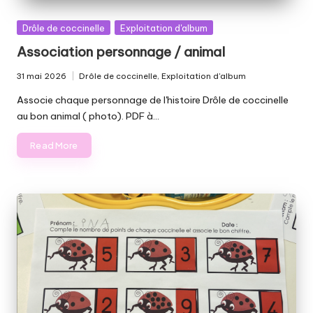
Posted
Drôle de coccinelle
Exploitation d'album
in
Association personnage / animal
31 mai 2026
Drôle de coccinelle
,
Exploitation d'album
Posted
in
Associe chaque personnage de l'histoire Drôle de coccinelle
au bon animal ( photo). PDF à…
Read More