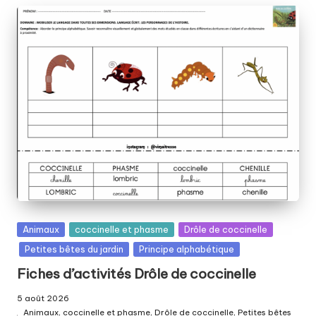
Posted
Animaux
coccinelle et phasme
Drôle de coccinelle
in
Petites bêtes du jardin
Principe alphabétique
Fiches d’activités Drôle de coccinelle
5 août 2026
Animaux
,
coccinelle et phasme
,
Drôle de coccinelle
,
Petites bêtes