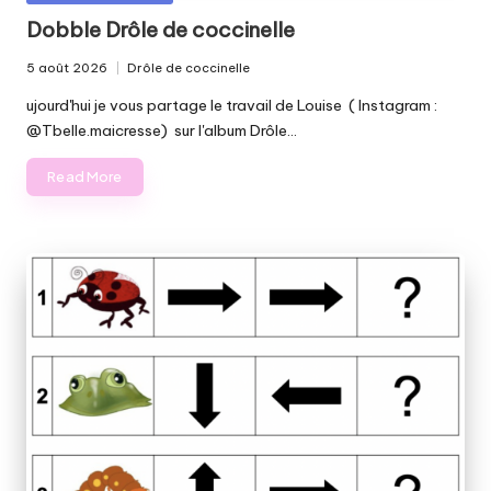
in
Dobble Drôle de coccinelle
5 août 2026
Drôle de coccinelle
Posted
in
ujourd'hui je vous partage le travail de Louise ( Instagram :
@Tbelle.maicresse) sur l'album Drôle…
Read More