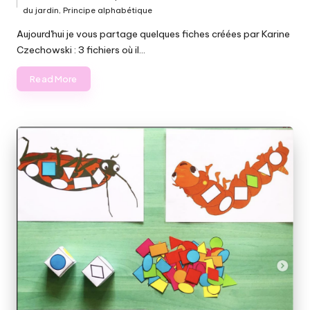
Posted
du jardin
,
Principe alphabétique
in
Aujourd'hui je vous partage quelques fiches créées par Karine
Czechowski : 3 fichiers où il…
Read More