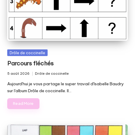
Posted
Drôle de coccinelle
in
Parcours fléchés
5 août 2026
Drôle de coccinelle
Posted
in
Aujourd'hui je vous partage le super travail d'Isabelle Baudry
sur l'album Drôle de coccinelle. Il…
Read More