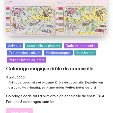
el
le
p
ai
ll
e
Posted
Animaux
coccinelle et phasme
Drôle de coccinelle
t
in
Exploitation d'album
Mathématiques
Numération
é
Petites bêtes du jardin
Coloriage magique drôle de coccinelle
e
5 août 2026
Animaux
,
coccinelle et phasme
,
Drôle de coccinelle
,
Exploitation
Posted
d'album
,
Mathématiques
,
Numération
,
Petites bêtes du jardin
in
Coloriage codé sur l’album drôle de coccinelle de chez EBLA
Editions 3 coloriages pour les…
Read More