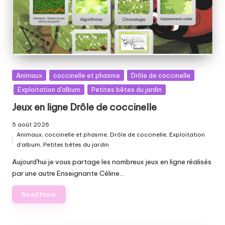
Posted
Animaux
coccinelle et phasme
Drôle de coccinelle
in
Exploitation d'album
Petites bêtes du jardin
Jeux en ligne Drôle de coccinelle
5 août 2026
Animaux
,
coccinelle et phasme
,
Drôle de coccinelle
,
Exploitation
Posted
d'album
,
Petites bêtes du jardin
in
Aujourd'hui je vous partage les nombreux jeux en ligne réalisés
par une autre Enseignante Céline…
Read More