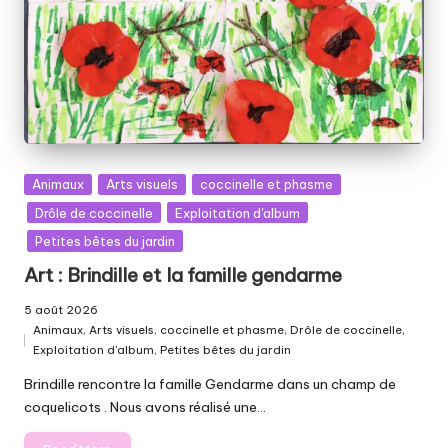
Posted
Animaux
Arts visuels
coccinelle et phasme
in
Drôle de coccinelle
Exploitation d'album
Petites bêtes du jardin
Art : Brindille et la famille gendarme
5 août 2026
Animaux
,
Arts visuels
,
coccinelle et phasme
,
Drôle de coccinelle
,
Posted
Exploitation d'album
,
Petites bêtes du jardin
in
Brindille rencontre la famille Gendarme dans un champ de
coquelicots . Nous avons réalisé une…