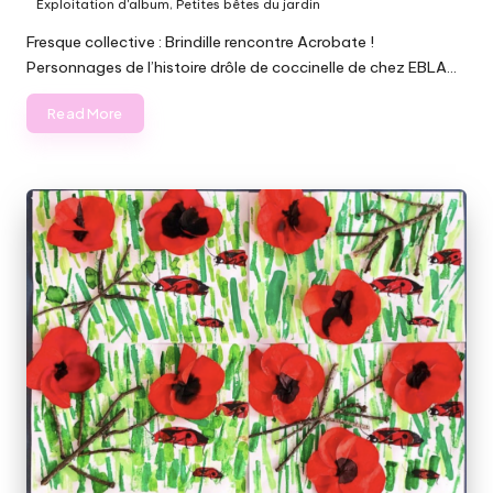
Posted
Exploitation d'album
,
Petites bêtes du jardin
in
Fresque collective : Brindille rencontre Acrobate !
Personnages de l’histoire drôle de coccinelle de chez EBLA…
Read More