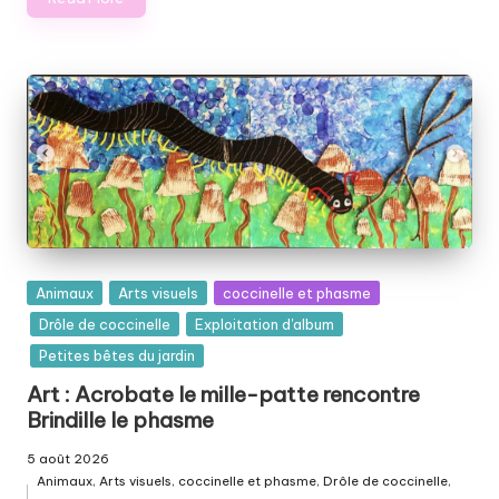
Posted
Animaux
Arts visuels
coccinelle et phasme
in
Drôle de coccinelle
Exploitation d'album
Petites bêtes du jardin
Art : Acrobate le mille-patte rencontre
Brindille le phasme
5 août 2026
Animaux
,
Arts visuels
,
coccinelle et phasme
,
Drôle de coccinelle
,