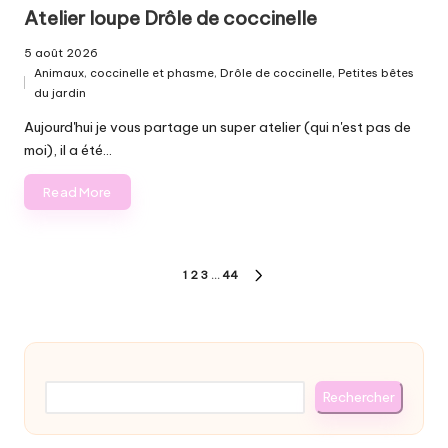
Atelier loupe Drôle de coccinelle
5 août 2026
Animaux
,
coccinelle et phasme
,
Drôle de coccinelle
,
Petites bêtes
Posted
du jardin
in
Aujourd'hui je vous partage un super atelier (qui n'est pas de
moi), il a été…
Read More
Pagination
1
2
3
…
44
NEXT
des
PAGE
publications
Rechercher
Rechercher