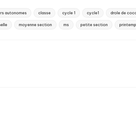
ers autonomes
classe
cycle 1
cycle1
drole de cocc
elle
moyenne section
ms
petite section
printem