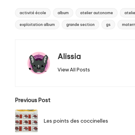
activité école
album
atelier autonome
ateli
Tags:
exploitation album
grande section
gs
matern
Alissia
View All Posts
Post
Previous Post
navigation
Les points des coccinelles