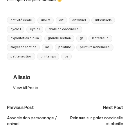
Tags:
activité école
album
art
art visuel
arts visuels
cycle 1
cycle1
drole de coccinelle
exploitation album
grande section
gs
maternelle
moyenne section
ms
peinture
peinture maternelle
petite section
printemps
ps
Alissia
View All Posts
Post
Previous Post
Next Post
navigation
Association personnage /
Peinture sur galet coccinelle
animal
et abeille