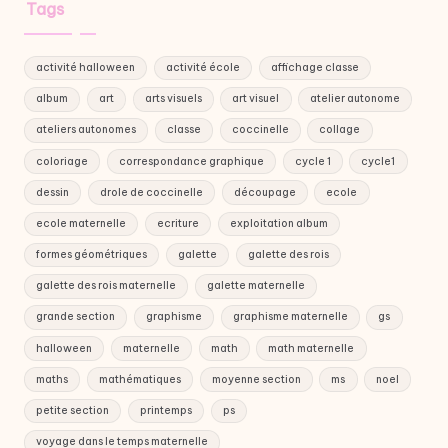
Tags
activité halloween
activité école
affichage classe
album
art
arts visuels
art visuel
atelier autonome
ateliers autonomes
classe
coccinelle
collage
coloriage
correspondance graphique
cycle 1
cycle1
dessin
drole de coccinelle
découpage
ecole
ecole maternelle
ecriture
exploitation album
formes géométriques
galette
galette des rois
galette des rois maternelle
galette maternelle
grande section
graphisme
graphisme maternelle
gs
halloween
maternelle
math
math maternelle
maths
mathématiques
moyenne section
ms
noel
petite section
printemps
ps
voyage dans le temps maternelle