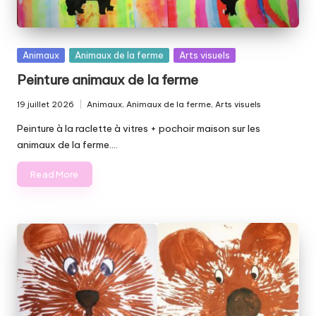
Posted
Animaux
Animaux de la ferme
Arts visuels
in
Peinture animaux de la ferme
19 juillet 2026
Animaux
,
Animaux de la ferme
,
Arts visuels
Posted
in
Peinture à la raclette à vitres + pochoir maison sur les
animaux de la ferme.…
Read More