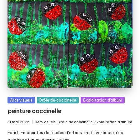
Posted
Arts visuels
Drôle de coccinelle
Exploitation d'album
in
peinture coccinelle
31 mai 2026
Arts visuels
,
Drôle de coccinelle
,
Exploitation d'album
Posted
in
Fond : Empreintes de feuilles d'arbres Traits verticaux à la
peinture et avec des paillettes.…