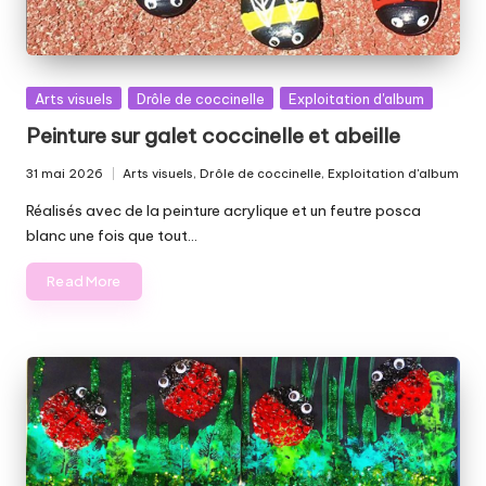
Posted
Arts visuels
Drôle de coccinelle
Exploitation d'album
in
Peinture sur galet coccinelle et abeille
31 mai 2026
Arts visuels
,
Drôle de coccinelle
,
Exploitation d'album
Posted
in
Réalisés avec de la peinture acrylique et un feutre posca
blanc une fois que tout…
Read More