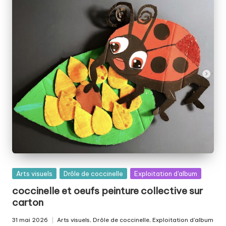
Posted
Arts visuels
Drôle de coccinelle
Exploitation d'album
in
coccinelle et oeufs peinture collective sur
carton
31 mai 2026
Arts visuels
,
Drôle de coccinelle
,
Exploitation d'album
Posted