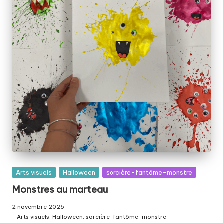
Posted
Arts visuels
Halloween
sorcière-fantôme-monstre
in
Monstres au marteau
2 novembre 2025
Arts visuels
,
Halloween
,
sorcière-fantôme-monstre
Posted