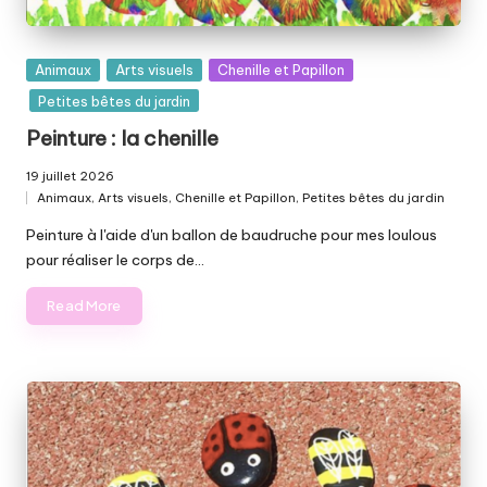
Posted
Animaux
Arts visuels
Chenille et Papillon
in
Petites bêtes du jardin
Peinture : la chenille
19 juillet 2026
Animaux
,
Arts visuels
,
Chenille et Papillon
,
Petites bêtes du jardin
Posted
in
Peinture à l'aide d'un ballon de baudruche pour mes loulous
pour réaliser le corps de…
Read More