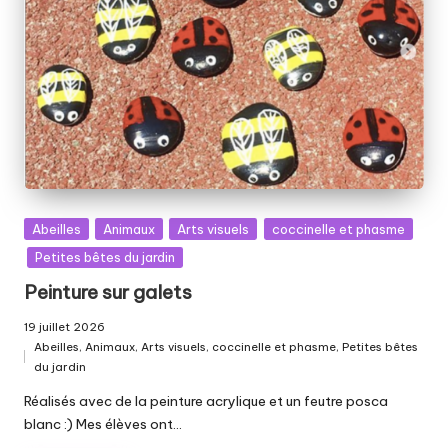
Posted
Abeilles
Animaux
Arts visuels
coccinelle et phasme
in
Petites bêtes du jardin
Peinture sur galets
19 juillet 2026
Abeilles
,
Animaux
,
Arts visuels
,
coccinelle et phasme
,
Petites bêtes
Posted
du jardin
in
Réalisés avec de la peinture acrylique et un feutre posca
blanc :) Mes élèves ont…