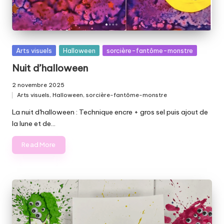
Posted
Arts visuels
Halloween
sorcière-fantôme-monstre
in
Nuit d’halloween
2 novembre 2025
Arts visuels
,
Halloween
,
sorcière-fantôme-monstre
Posted
in
La nuit d'halloween : Technique encre + gros sel puis ajout de
la lune et de…
Read More