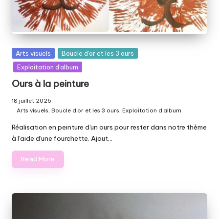
Posted
Arts visuels
Boucle d'or et les 3 ours
in
Exploitation d'album
Ours à la peinture
18 juillet 2026
Arts visuels
,
Boucle d'or et les 3 ours
,
Exploitation d'album
Posted
in
Réalisation en peinture d'un ours pour rester dans notre thème
à l'aide d'une fourchette. Ajout…
Read More