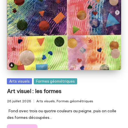
el
le
p
ai
ll
e
t
é
e
Posted
Arts visuels
Formes géométriques
in
Art visuel : les formes
26 juillet 2026
Arts visuels
,
Formes géométriques
Posted
in
Fond avec trois ou quatre couleurs au peigne, puis on colle
des formes découpées…