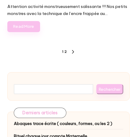
in
Attention activité monstrueusement salissante !!! Nos petits
monstres avec la technique de l’encre frappée au…
Read More
Pagination
1
2
NEXT
des
PAGE
publications
Rechercher
Rechercher
Derniers articles
Abaques trace écrite ( couleurs, formes, ou les 2 )
Rituel chaque jour compte Maternelle