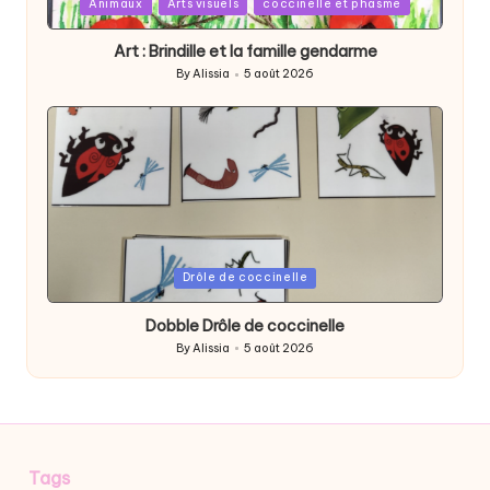
Posted
Animaux
Arts visuels
coccinelle et phasme
in
Art : Brindille et la famille gendarme
By
Alissia
5 août 2026
Posted
by
Posted
Drôle de coccinelle
in
Dobble Drôle de coccinelle
By
Alissia
5 août 2026
Posted
by
Tags