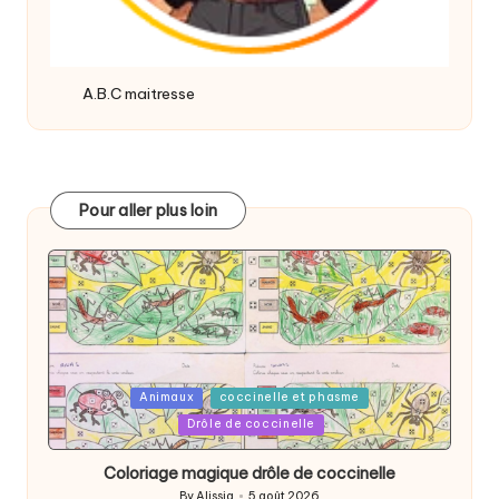
A.B.C maitresse
Pour aller plus loin
Posted
Animaux
coccinelle et phasme
in
Drôle de coccinelle
Coloriage magique drôle de coccinelle
By
Alissia
5 août 2026