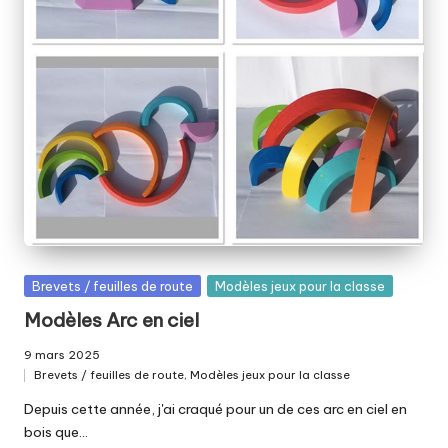
el
le
p
ai
ll
e
t
é
e
Posted
Brevets / feuilles de route
Modèles jeux pour la classe
in
Modèles Arc en ciel
9 mars 2025
Brevets / feuilles de route
,
Modèles jeux pour la classe
Posted
in
Depuis cette année, j'ai craqué pour un de ces arc en ciel en
bois que…