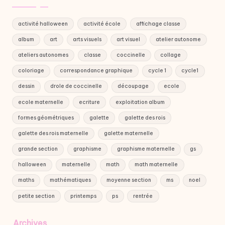
activité halloween
activité école
affichage classe
album
art
arts visuels
art visuel
atelier autonome
ateliers autonomes
classe
coccinelle
collage
coloriage
correspondance graphique
cycle 1
cycle1
dessin
drole de coccinelle
découpage
ecole
ecole maternelle
ecriture
exploitation album
formes géométriques
galette
galette des rois
galette des rois maternelle
galette maternelle
grande section
graphisme
graphisme maternelle
gs
halloween
maternelle
math
math maternelle
maths
mathématiques
moyenne section
ms
noel
petite section
printemps
ps
rentrée
Archives