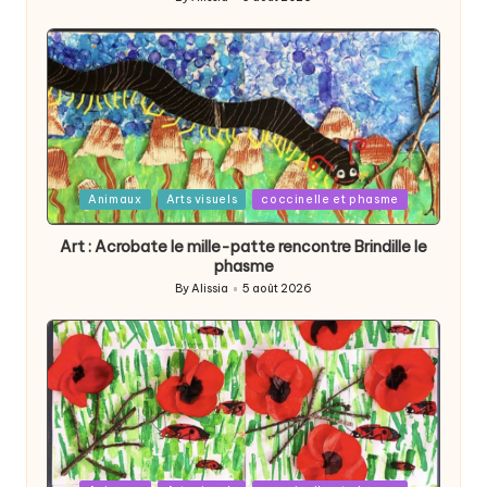
Posted
by
Posted
Animaux
Arts visuels
coccinelle et phasme
in
Art : Acrobate le mille-patte rencontre Brindille le
phasme
By
Alissia
5 août 2026
Posted
by