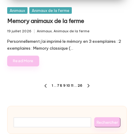
Posted
Animaux
Animaux de la ferme
in
Memory animaux de la ferme
19 juillet 2026
Animaux
,
Animaux de la ferme
Posted
in
Personnellement j'ai imprimé le mémory en 3 exemplaires : 2
exemplaires : Memory classique (…
Read More
Pagination
1
…
7
8
9
10
11
…
26
PREVIOUS
NEXT
des
PAGE
PAGE
publications
Rechercher
Rechercher