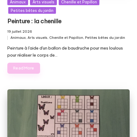
Posted
Animaux
Arts visuels
Chenille et Papillon
in
Petites bêtes du jardin
Peinture : la chenille
19 juillet 2026
Animaux
,
Arts visuels
,
Chenille et Papillon
,
Petites bêtes du jardin
Posted
in
Peinture à l'aide d'un ballon de baudruche pour mes loulous
pour réaliser le corps de…
Read More