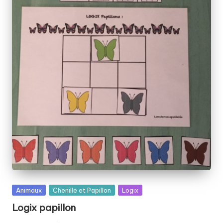
Posted
Animaux
Chenille et Papillon
Logix
in
Logix papillon