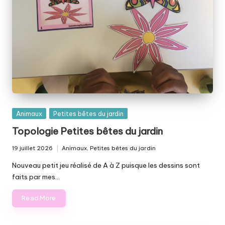
Posted
Animaux
Petites bêtes du jardin
in
Topologie Petites bêtes du jardin
19 juillet 2026
Animaux
,
Petites bêtes du jardin
Posted
in
Nouveau petit jeu réalisé de A à Z puisque les dessins sont
faits par mes…
Read More