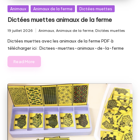
Posted
Animaux
Animaux de la ferme
Dictées muettes
in
Dictées muettes animaux de la ferme
19 juillet 2026
Animaux
,
Animaux de la ferme
,
Dictées muettes
Posted
in
Dictées muettes avec les animaux de la ferme PDF à
télécharger ici : Dictees-muettes-animaux-de-la-ferme
Read More