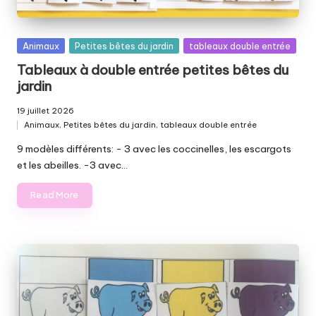
Posted
Animaux
Petites bêtes du jardin
tableaux double entrée
in
Tableaux à double entrée petites bêtes du
jardin
19 juillet 2026
Animaux
,
Petites bêtes du jardin
,
tableaux double entrée
Posted
in
9 modèles différents: - 3 avec les coccinelles, les escargots
et les abeilles. -3 avec…
Read More