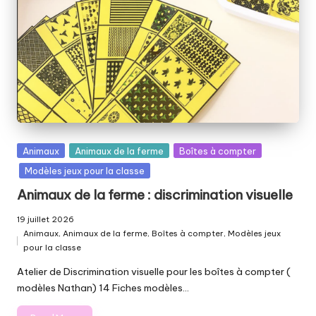
Posted
Animaux
Animaux de la ferme
Boîtes à compter
in
Modèles jeux pour la classe
Animaux de la ferme : discrimination visuelle
19 juillet 2026
Animaux
,
Animaux de la ferme
,
Boîtes à compter
,
Modèles jeux
Posted
pour la classe
in
Atelier de Discrimination visuelle pour les boîtes à compter (
modèles Nathan) 14 Fiches modèles…