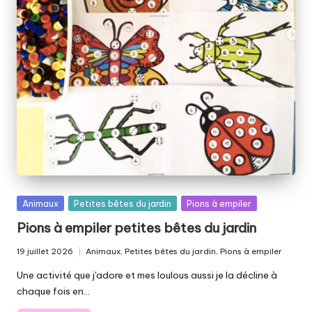
el
le
p
ai
ll
e
t
é
e
Posted
Animaux
Petites bêtes du jardin
Pions à empiler
in
Pions à empiler petites bêtes du jardin
19 juillet 2026
Animaux
,
Petites bêtes du jardin
,
Pions à empiler
Posted
in
Une activité que j'adore et mes loulous aussi je la décline à
chaque fois en…