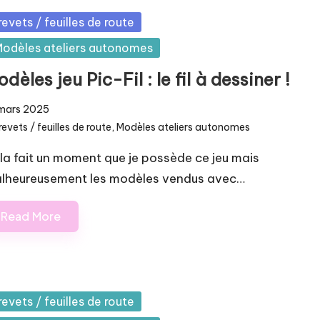
sted
revets / feuilles de route
odèles ateliers autonomes
dèles jeu Pic-Fil : le fil à dessiner !
mars 2025
revets / feuilles de route
,
Modèles ateliers autonomes
osted
la fait un moment que je possède ce jeu mais
lheureusement les modèles vendus avec…
Read More
sted
revets / feuilles de route