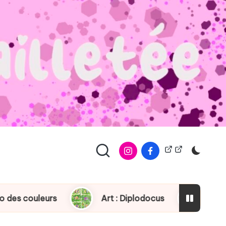
À
Copyright
propos
leurs
Art : Diplodocus
Dinosaure : je 