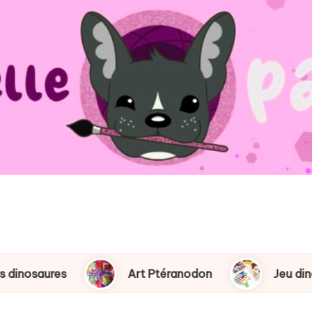
res
Art Ptéranodon
Jeu dino des cou