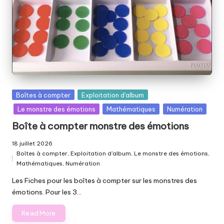
el
le
p
ai
ll
e
Posted
Boîtes à compter
Exploitation d'album
t
in
Le monstre des émotions
Mathématiques
Numération
é
Boîte à compter monstre des émotions
e
18 juillet 2026
Boîtes à compter
,
Exploitation d'album
,
Le monstre des émotions
,
Posted
Mathématiques
,
Numération
in
Les Fiches pour les boîtes à compter sur les monstres des
émotions. Pour les 3…
Read More