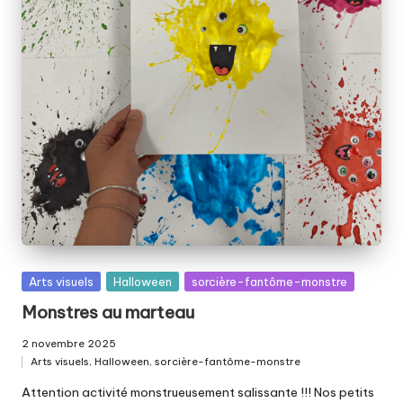
Posted
Arts visuels
Halloween
sorcière-fantôme-monstre
in
Monstres au marteau
2 novembre 2025
Arts visuels
,
Halloween
,
sorcière-fantôme-monstre
Posted
in
Attention activité monstrueusement salissante !!! Nos petits