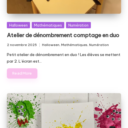
Posted
Halloween
Mathématiques
Numération
in
Atelier de dénombrement comptage en duo
2 novembre 2025
Halloween
,
Mathématiques
,
Numération
Posted
in
Petit atelier de dénombrement en duo ! Les élèves se mettent
par 2. L’écran est…
Read More