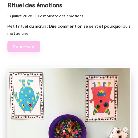
in
Rituel des émotions
18 juillet 2026
Le monstre des émotions
Posted
in
Petit rituel du matin : Dire comment on se sent et pourquoi puis
mettre une…
Read More