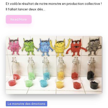
Et voilà le résultat de notre monstre en production collective !
Il fallait lancer deux dés…
Read More
Posted
Le monstre des émotions