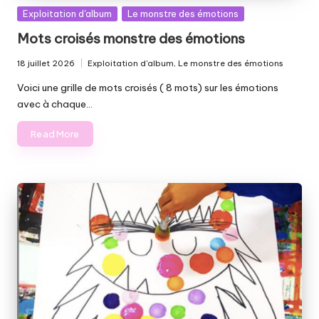
Posted
Exploitation d'album
Le monstre des émotions
in
Mots croisés monstre des émotions
18 juillet 2026
Exploitation d'album
,
Le monstre des émotions
Posted
in
Voici une grille de mots croisés ( 8 mots) sur les émotions
avec à chaque…
Read More