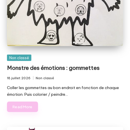
Posted
Non classé
in
Monstre des émotions : gommettes
18 juillet 2026
Non classé
Posted
in
Coller les gommettes au bon endroit en fonction de chaque
émotion. Puis colorier / peindre…
Read More