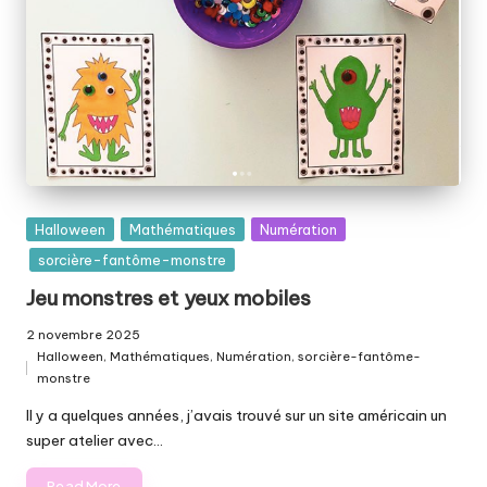
Posted
Halloween
Mathématiques
Numération
in
sorcière-fantôme-monstre
Jeu monstres et yeux mobiles
2 novembre 2025
Halloween
,
Mathématiques
,
Numération
,
sorcière-fantôme-
Posted
monstre
in
Il y a quelques années, j’avais trouvé sur un site américain un
super atelier avec…
Read More