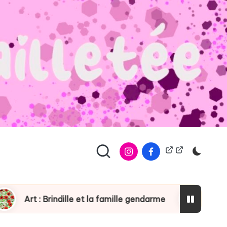
À
Copyright
propos
 : Brindille et la famille gendarme
Dobble Drôle 