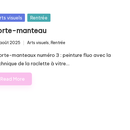
sted
rts visuels
Rentrée
orte-manteau
août 2025
Arts visuels
,
Rentrée
Posted
in
rte-manteaux numéro 3 : peinture fluo avec la
hnique de la raclette à vitre…
Read More