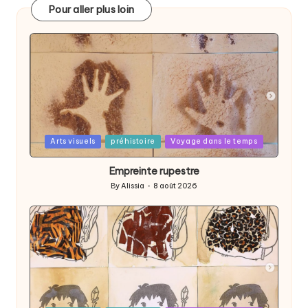
Pour aller plus loin
Posted
Arts visuels
préhistoire
Voyage dans le temps
in
Empreinte rupestre
By
Alissia
8 août 2026
Posted
by