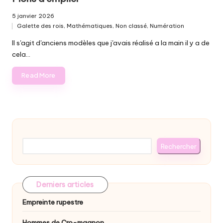
5 janvier 2026
Galette des rois
,
Mathématiques
,
Non classé
,
Numération
Posted
in
Il s'agit d'anciens modèles que j'avais réalisé a la main il y a de
cela…
Read More
Rechercher
Rechercher
Derniers articles
Empreinte rupestre
Hommes de Cro-magnon