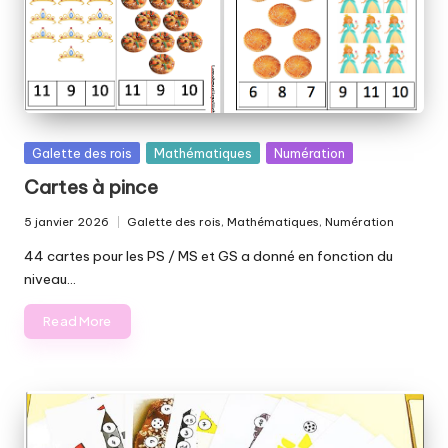
el
le
p
ai
ll
Posted
Galette des rois
Mathématiques
Numération
e
in
Cartes à pince
t
5 janvier 2026
Galette des rois
,
Mathématiques
,
Numération
Posted
é
in
44 cartes pour les PS / MS et GS a donné en fonction du
e
niveau…
Read More