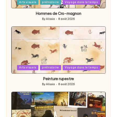
Posted
Arts visuels
préhistoire
Voyage dans le temps
in
Hommes de Cro-magnon
By
Alissia
8 août 2026
Posted
by
Posted
Arts visuels
préhistoire
Voyage dans le temps
in
Peinture rupestre
By
Alissia
8 août 2026
Posted
by