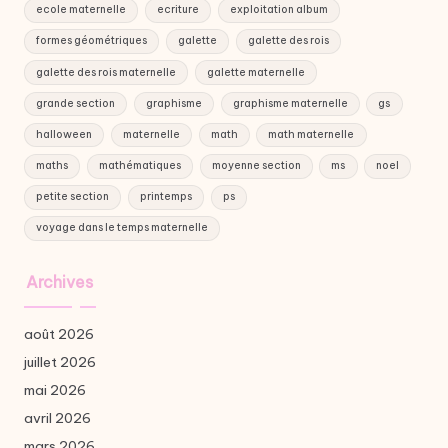
ecole maternelle
ecriture
exploitation album
formes géométriques
galette
galette des rois
galette des rois maternelle
galette maternelle
grande section
graphisme
graphisme maternelle
gs
halloween
maternelle
math
math maternelle
maths
mathématiques
moyenne section
ms
noel
petite section
printemps
ps
voyage dans le temps maternelle
Archives
août 2026
juillet 2026
mai 2026
avril 2026
mars 2026