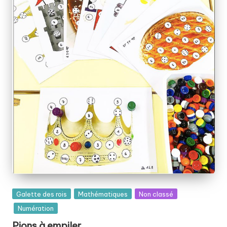
Posted
Galette des rois
Mathématiques
Non classé
in
Numération
Pions à empiler