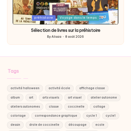
Posted
préhistoire
Voyage dans le temps
in
Sélection de livres sur la préhistoire
By
Alissia
8 août 2026
Posted
by
Tags
activité halloween
activité école
affichage classe
album
art
arts visuels
art visuel
atelier autonome
ateliers autonomes
classe
coccinelle
collage
coloriage
correspondance graphique
cycle 1
cycle1
dessin
drole de coccinelle
découpage
ecole