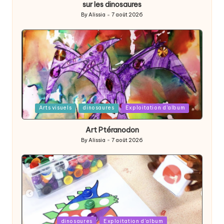
sur les dinosaures
By
Alissia
7 août 2026
Posted
by
Posted
Arts visuels
dinosaures
Exploitation d'album
in
Art Ptéranodon
By
Alissia
7 août 2026
Posted
by
Posted
dinosaures
Exploitation d'album