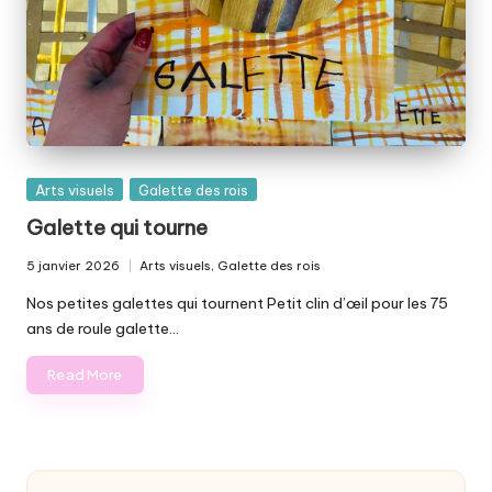
Posted
Arts visuels
Galette des rois
in
Galette qui tourne
5 janvier 2026
Arts visuels
,
Galette des rois
Posted
in
Nos petites galettes qui tournent Petit clin d’œil pour les 75
ans de roule galette…
Read More
Rechercher