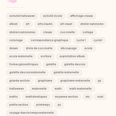
Tags
activité halloween
activité école
affichage classe
album
art
arts visuels
art visuel
atelier autonome
ateliers autonomes
classe
coccinelle
collage
coloriage
correspondance graphique
cycle 1
cycle1
dessin
drole de coccinelle
découpage
ecole
ecole maternelle
ecriture
exploitation album
formes géométriques
galette
galette des rois
galette des rois maternelle
galette maternelle
grande section
graphisme
graphisme maternelle
gs
halloween
maternelle
math
math maternelle
maths
mathématiques
moyenne section
ms
noel
petite section
printemps
ps
voyage dans le temps maternelle