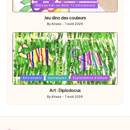
in
Mais qu'est-ce donc ? ( dinosaures)
Jeu dino des couleurs
By
Alissia
7 août 2026
Posted
by
Posted
Arts visuels
dinosaures
Exploitation d'album
in
Art : Diplodocus
By
Alissia
7 août 2026
Posted
by