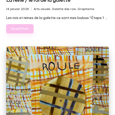
La reine / le roi de la galette
14 janvier 2026
Arts visuels
,
Galette des rois
,
Graphisme
Posted
in
Les rois et reines de la galette ce sont mes loulous ! Étape 1 :…
Read More