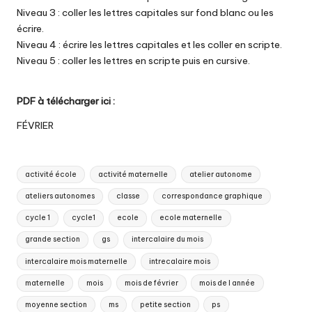
Niveau 3 : coller les lettres capitales sur fond blanc ou les
écrire.
Niveau 4 : écrire les lettres capitales et les coller en scripte.
Niveau 5 : coller les lettres en scripte puis en cursive.
PDF à télécharger ici :
FÉVRIER
Tags:
activité école
activité maternelle
atelier autonome
ateliers autonomes
classe
correspondance graphique
cycle 1
cycle1
ecole
ecole maternelle
grande section
gs
intercalaire du mois
intercalaire mois maternelle
intrecalaire mois
maternelle
mois
mois de février
mois de l année
moyenne section
ms
petite section
ps