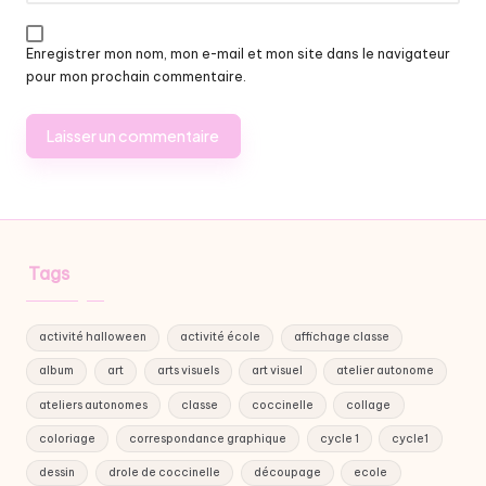
Enregistrer mon nom, mon e-mail et mon site dans le navigateur
pour mon prochain commentaire.
Tags
activité halloween
activité école
affichage classe
album
art
arts visuels
art visuel
atelier autonome
ateliers autonomes
classe
coccinelle
collage
coloriage
correspondance graphique
cycle 1
cycle1
dessin
drole de coccinelle
découpage
ecole