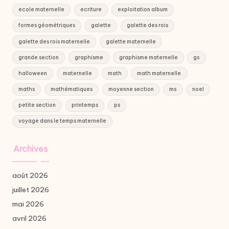
ecole maternelle
ecriture
exploitation album
formes géométriques
galette
galette des rois
galette des rois maternelle
galette maternelle
grande section
graphisme
graphisme maternelle
gs
halloween
maternelle
math
math maternelle
maths
mathématiques
moyenne section
ms
noel
petite section
printemps
ps
voyage dans le temps maternelle
Archives
août 2026
juillet 2026
mai 2026
avril 2026