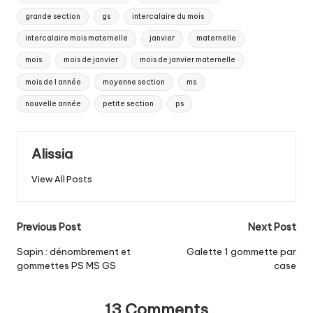
grande section
gs
intercalaire du mois
intercalaire mois maternelle
janvier
maternelle
mois
mois de janvier
mois de janvier maternelle
mois de l année
moyenne section
ms
nouvelle année
petite section
ps
Alissia
View All Posts
Post
Previous Post
Next Post
navigation
Sapin : dénombrement et
Galette 1 gommette par
gommettes PS MS GS
case
13 Comments