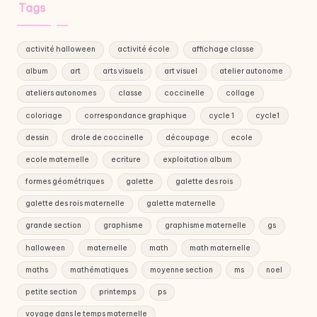
Tags
activité halloween
activité école
affichage classe
album
art
arts visuels
art visuel
atelier autonome
ateliers autonomes
classe
coccinelle
collage
coloriage
correspondance graphique
cycle 1
cycle1
dessin
drole de coccinelle
découpage
ecole
ecole maternelle
ecriture
exploitation album
formes géométriques
galette
galette des rois
galette des rois maternelle
galette maternelle
grande section
graphisme
graphisme maternelle
gs
halloween
maternelle
math
math maternelle
maths
mathématiques
moyenne section
ms
noel
petite section
printemps
ps
voyage dans le temps maternelle