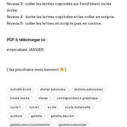
Niveau 3 : coller les lettres capitales sur fond blanc ou les
écrire.
Niveau 4 : écrire les lettres capitales et les coller en scripte.
Niveau 5 : coller les lettres en scripte puis en cursive.
PDF à télécharger ici :
intercalaire JANVIER
( les prochains mois suivront
)
Tags:
activité école
atelier autonome
ateliers autonomes
bonne année
classe
correspondance graphique
cycle 1
cycle1
ecole
ecole maternelle
ecriture
galette
galette des rois
galette des rois maternelle
galette maternelle