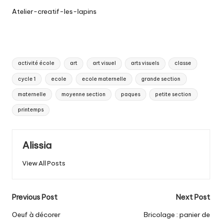
Atelier-creatif-les-lapins
Tags:
activité école
art
art visuel
arts visuels
classe
cycle 1
ecole
ecole maternelle
grande section
maternelle
moyenne section
paques
petite section
printemps
Alissia
View All Posts
Post
Previous Post
Next Post
navigation
Oeuf à décorer
Bricolage : panier de