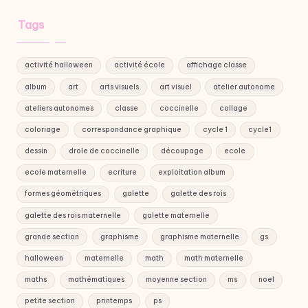
Tags
activité halloween
activité école
affichage classe
album
art
arts visuels
art visuel
atelier autonome
ateliers autonomes
classe
coccinelle
collage
coloriage
correspondance graphique
cycle 1
cycle1
dessin
drole de coccinelle
découpage
ecole
ecole maternelle
ecriture
exploitation album
formes géométriques
galette
galette des rois
galette des rois maternelle
galette maternelle
grande section
graphisme
graphisme maternelle
gs
halloween
maternelle
math
math maternelle
maths
mathématiques
moyenne section
ms
noel
petite section
printemps
ps