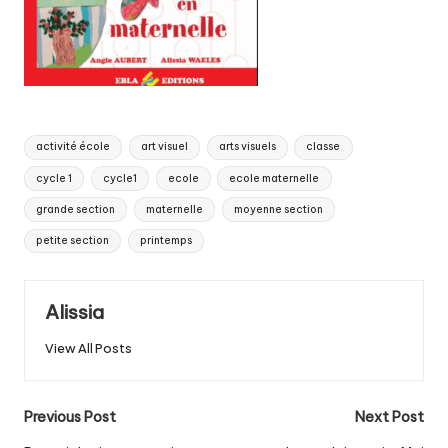
Tags:
activité école
art visuel
arts visuels
classe
cycle 1
cycle1
ecole
ecole maternelle
grande section
maternelle
moyenne section
petite section
printemps
Alissia
View All Posts
Post
Previous Post
Next Post