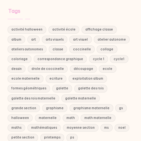
Tags
activité halloween
activité école
affichage classe
album
art
arts visuels
art visuel
atelier autonome
ateliers autonomes
classe
coccinelle
collage
coloriage
correspondance graphique
cycle 1
cycle1
dessin
drole de coccinelle
découpage
ecole
ecole maternelle
ecriture
exploitation album
formes géométriques
galette
galette des rois
galette des rois maternelle
galette maternelle
grande section
graphisme
graphisme maternelle
gs
halloween
maternelle
math
math maternelle
maths
mathématiques
moyenne section
ms
noel
petite section
printemps
ps