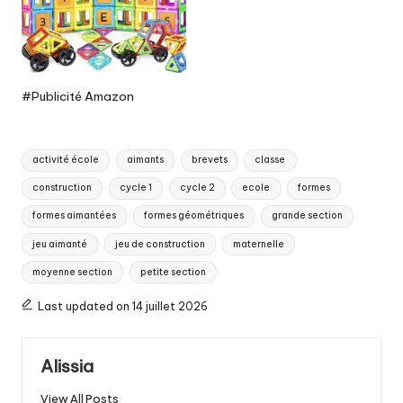
#Publicité Amazon
Tags:
activité école
aimants
brevets
classe
construction
cycle 1
cycle 2
ecole
formes
formes aimantées
formes géométriques
grande section
jeu aimanté
jeu de construction
maternelle
moyenne section
petite section
Last updated on 14 juillet 2026
Alissia
View All Posts