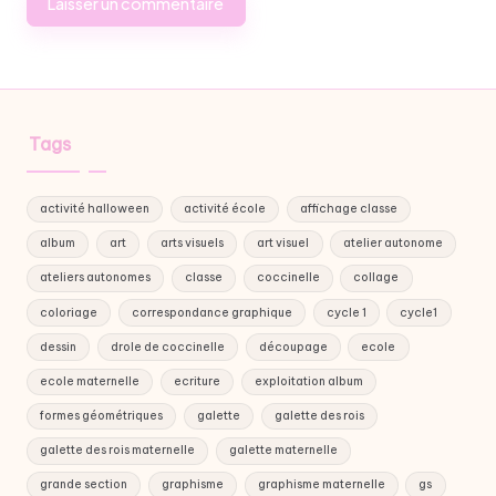
Tags
activité halloween
activité école
affichage classe
album
art
arts visuels
art visuel
atelier autonome
ateliers autonomes
classe
coccinelle
collage
coloriage
correspondance graphique
cycle 1
cycle1
dessin
drole de coccinelle
découpage
ecole
ecole maternelle
ecriture
exploitation album
formes géométriques
galette
galette des rois
galette des rois maternelle
galette maternelle
grande section
graphisme
graphisme maternelle
gs