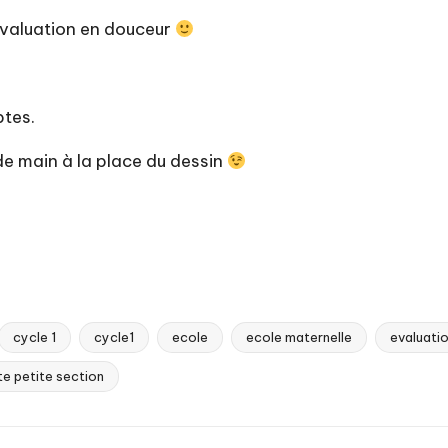
évaluation en douceur
ptes.
 de main à la place du dessin
cycle 1
cycle1
ecole
ecole maternelle
evaluati
te petite section