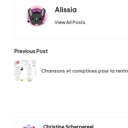
Alissia
View All Posts
Post
Previous Post
navigation
Chansons et comptines pour la rentr
Christine Scherpereel