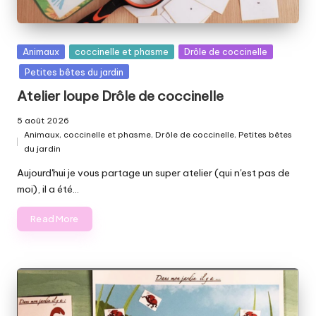
Posted
Animaux
coccinelle et phasme
Drôle de coccinelle
in
Petites bêtes du jardin
Atelier loupe Drôle de coccinelle
5 août 2026
Animaux
,
coccinelle et phasme
,
Drôle de coccinelle
,
Petites bêtes
Posted
du jardin
in
Aujourd'hui je vous partage un super atelier (qui n'est pas de
moi), il a été…
Read More