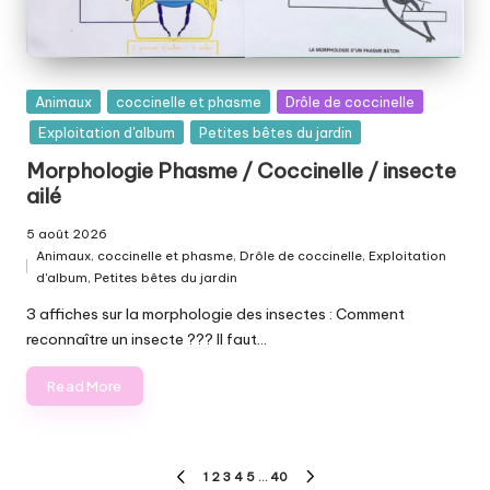
Posted
Animaux
coccinelle et phasme
Drôle de coccinelle
in
Exploitation d'album
Petites bêtes du jardin
Morphologie Phasme / Coccinelle / insecte
ailé
5 août 2026
Animaux
,
coccinelle et phasme
,
Drôle de coccinelle
,
Exploitation
Posted
d'album
,
Petites bêtes du jardin
in
3 affiches sur la morphologie des insectes : Comment
reconnaître un insecte ??? Il faut…
Read More
Pagination
1
2
3
4
5
…
40
PREVIOUS
NEXT