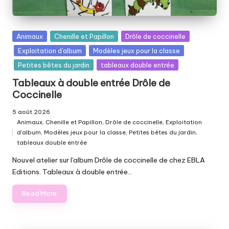
Posted
Animaux
Chenille et Papillon
Drôle de coccinelle
in
Exploitation d'album
Modèles jeux pour la classe
Petites bêtes du jardin
tableaux double entrée
Tableaux à double entrée Drôle de
Coccinelle
5 août 2026
Animaux
,
Chenille et Papillon
,
Drôle de coccinelle
,
Exploitation
d'album
,
Modèles jeux pour la classe
,
Petites bêtes du jardin
,
Posted
tableaux double entrée
in
Nouvel atelier sur l'album Drôle de coccinelle de chez EBLA
Editions. Tableaux à double entrée…
Read More