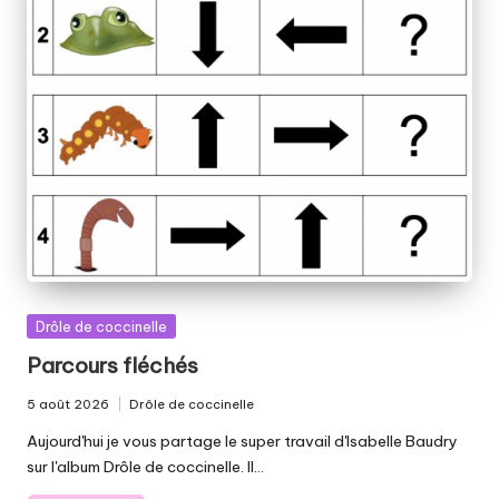
Posted
Drôle de coccinelle
in
Parcours fléchés
5 août 2026
Drôle de coccinelle
Posted
in
Aujourd'hui je vous partage le super travail d'Isabelle Baudry
sur l'album Drôle de coccinelle. Il…