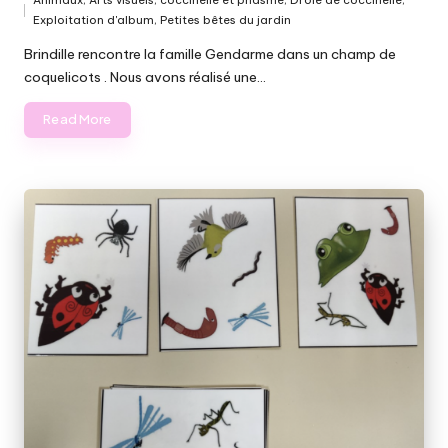
Animaux
,
Arts visuels
,
coccinelle et phasme
,
Drôle de coccinelle
,
Posted
Exploitation d'album
,
Petites bêtes du jardin
in
Brindille rencontre la famille Gendarme dans un champ de
coquelicots . Nous avons réalisé une…
Read More