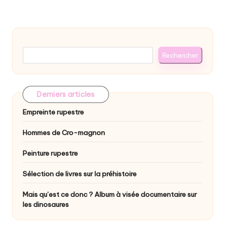
des
PAGE
PAGE
publications
Rechercher
Rechercher
Derniers articles
Empreinte rupestre
Hommes de Cro-magnon
Peinture rupestre
Sélection de livres sur la préhistoire
Mais qu’est ce donc ? Album à visée documentaire sur
les dinosaures