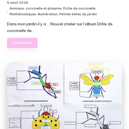
5 août 2026
Animaux
,
coccinelle et phasme
,
Drôle de coccinelle
,
Posted
Mathématiques
,
Numération
,
Petites bêtes du jardin
in
Dans mon jardin il y a ... Nouvel atelier sur l’album Drôle de
coccinelle de…
Read More