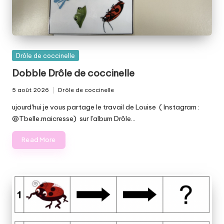
Posted
Drôle de coccinelle
in
Dobble Drôle de coccinelle
5 août 2026
Drôle de coccinelle
Posted
in
ujourd'hui je vous partage le travail de Louise ( Instagram :
@Tbelle.maicresse) sur l'album Drôle…
Read More