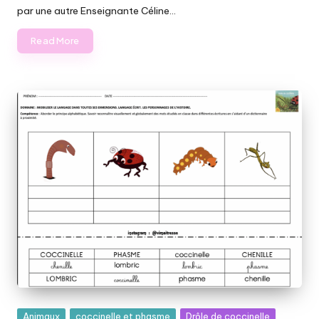
par une autre Enseignante Céline…
Read More
Posted
Animaux
coccinelle et phasme
Drôle de coccinelle