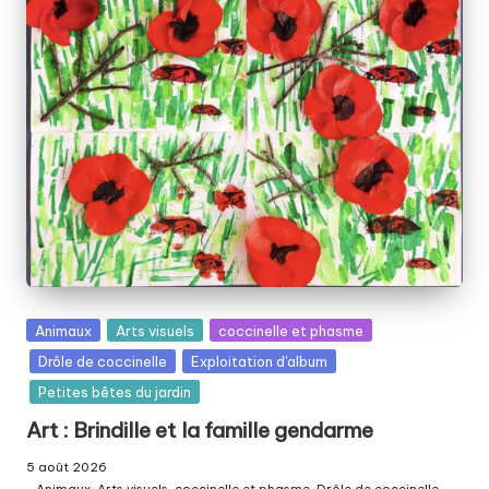
el
le
p
ai
ll
e
t
é
e
Posted
Animaux
Arts visuels
coccinelle et phasme
in
Drôle de coccinelle
Exploitation d'album
Petites bêtes du jardin
Art : Brindille et la famille gendarme
5 août 2026