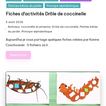
in
Petites bêtes du jardin
Principe alphabétique
Fiches d’activités Drôle de coccinelle
5 août 2026
Animaux
,
coccinelle et phasme
,
Drôle de coccinelle
,
Petites bêtes
Posted
du jardin
,
Principe alphabétique
in
Aujourd'hui je vous partage quelques fiches créées par Karine
Czechowski : 3 fichiers où il…
Read More