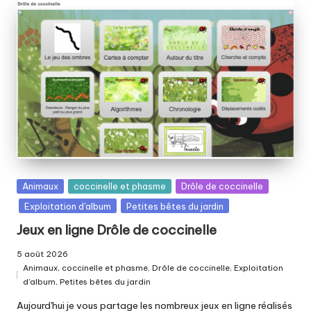
Posted
Animaux
coccinelle et phasme
Drôle de coccinelle
in
Exploitation d'album
Petites bêtes du jardin
Jeux en ligne Drôle de coccinelle
5 août 2026
Animaux
,
coccinelle et phasme
,
Drôle de coccinelle
,
Exploitation
Posted
d'album
,
Petites bêtes du jardin
in
Aujourd'hui je vous partage les nombreux jeux en ligne réalisés