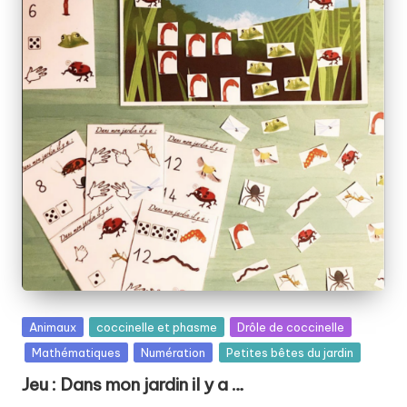
Posted
Animaux
coccinelle et phasme
Drôle de coccinelle
in
Mathématiques
Numération
Petites bêtes du jardin
Jeu : Dans mon jardin il y a …